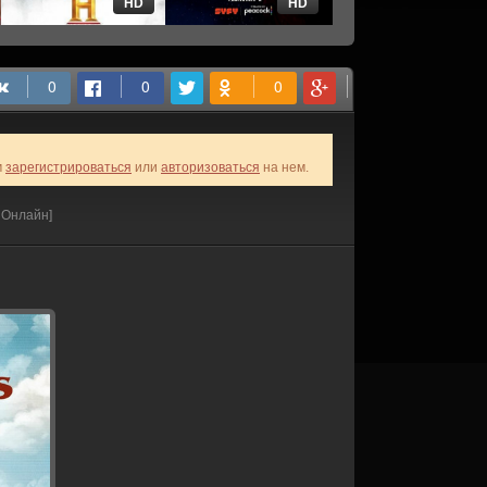
HD
HD
HD
м
зарегистрироваться
или
авторизоваться
на нем.
 Онлайн]