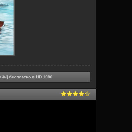
айн] бесплатно в HD 1080