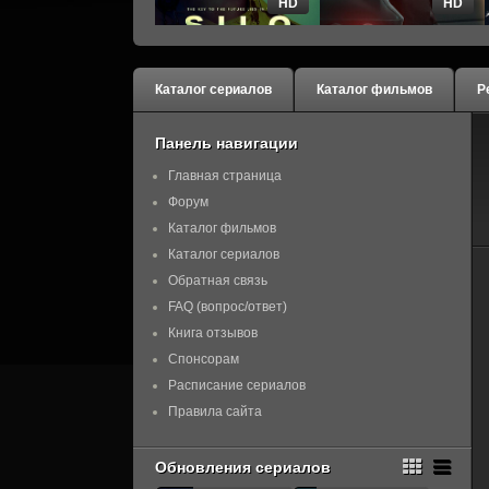
HD
HD
Каталог сериалов
Каталог фильмов
Р
Панель навигации
Главная страница
Форум
Каталог фильмов
Каталог сериалов
Обратная связь
FAQ (вопрос/ответ)
Книга отзывов
Спонсорам
Расписание сериалов
Правила сайта
Обновления сериалов