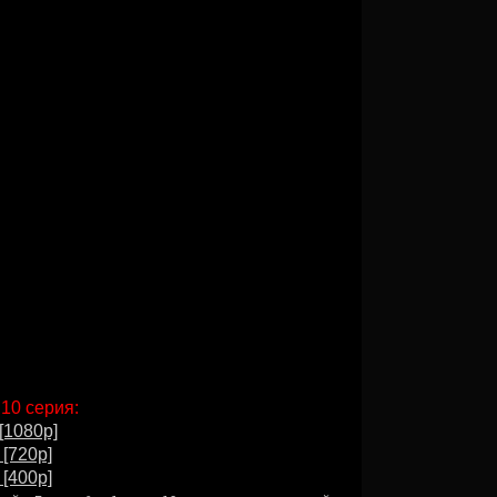
 10 серия:
[1080p]
 [720p]
 [400p]