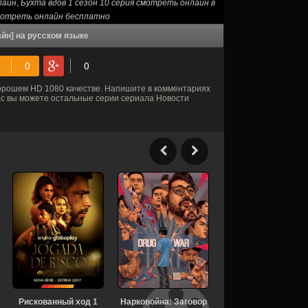
лайн
,
Бухта вдов 1 сезон 10 серия смотреть онлайн в
смотреть онлайн бесплатно
айн] на русском языке
орошем HD 1080 качестве. Напишите в комментариях
нас вы можете остальные серии сериала Новости
Рискованный ход 1
Нарковойна: Заговор
В изоляции 13 сезон