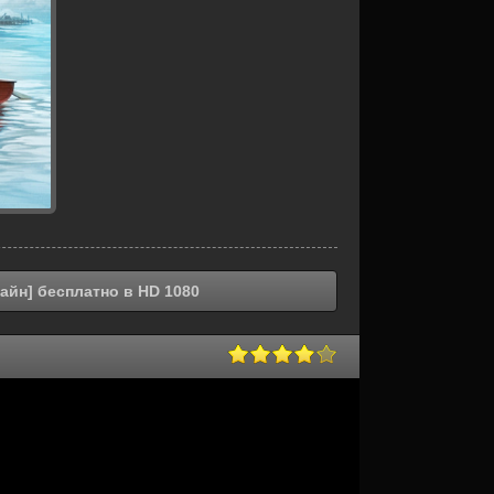
айн] бесплатно в HD 1080