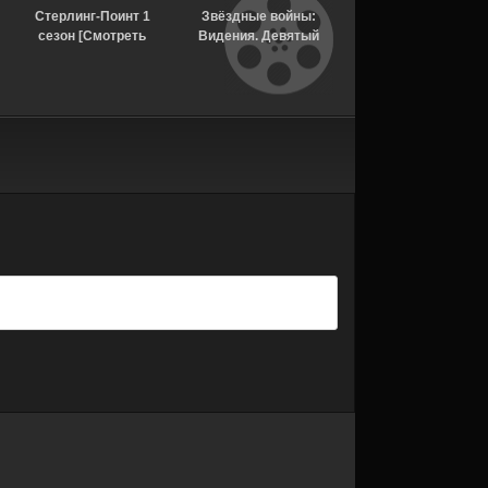
Стерлинг-Поинт 1
Звёздные войны:
1670 3 сезон
сезон [Смотреть
Видения. Девятый
[Смотреть Онлайн]
Онлайн]
джедай 1 сезон
[Смотреть Онлайн]