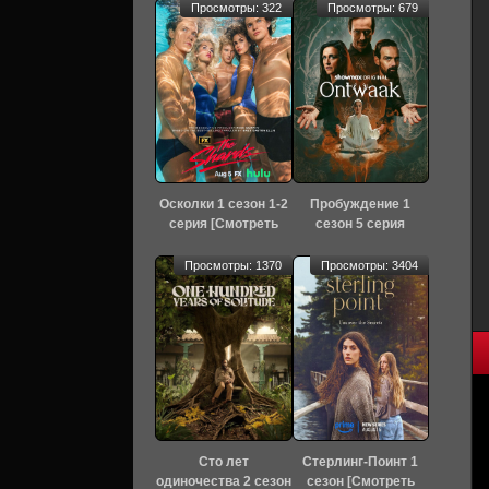
Просмотры: 322
Просмотры: 679
Осколки 1 сезон 1-2
Пробуждение 1
серия [Смотреть
сезон 5 серия
Онлайн]
[Смотреть Онлайн]
Просмотры: 1370
Просмотры: 3404
Сто лет
Стерлинг-Поинт 1
одиночества 2 сезон
сезон [Смотреть