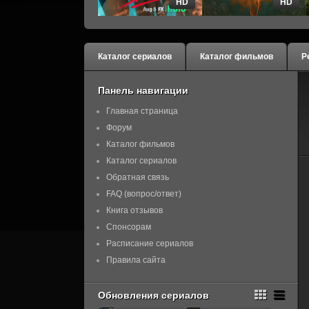
HD
HD
Каталог сериалов
Каталог фильмов
Р
Панель навигации
Главная страница
Форум
Каталог фильмов
Каталог сериалов
Обратная связь
FAQ (вопрос/ответ)
Книга отзывов
Спонсорам
Расписание сериалов
Правила сайта
Обновления сериалов