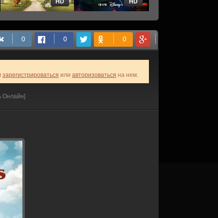
HD
HD
HD
м
зарегистрироваться
или
авторизоваться
на нем.
ь Онлайн]