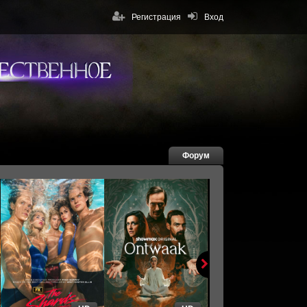
Регистрация
Вход
Форум