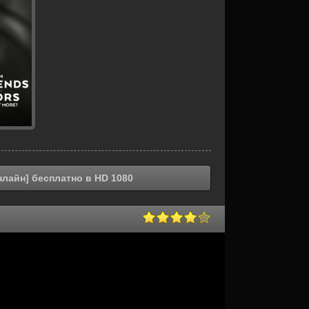
нлайн] бесплатно в HD 1080