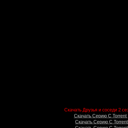
Скачать Друзья и соседи 2 се
Скачать Серию С Torrent 
Скачать Серию С Torrent
Скачать Серию С Torrent