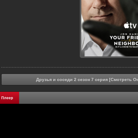
Друзья и соседи 2 сезон 7 серия [Смотреть О
Плеер