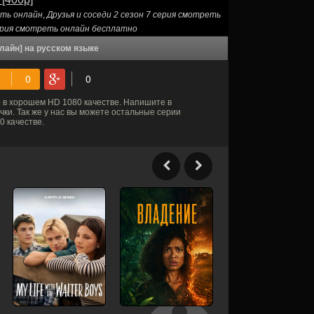
еть онлайн
,
Друзья и соседи 2 сезон 7 серия смотреть
серия смотреть онлайн бесплатно
нлайн] на русском языке
 в хорошем HD 1080 качестве. Напишите в
ки. Так же у нас вы можете остальные серии
 качестве.