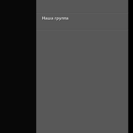
миры 4 сезон 3
3 сезон [Смотреть
серия [Смотреть
Онлайн]
Онлайн]
Наша группа