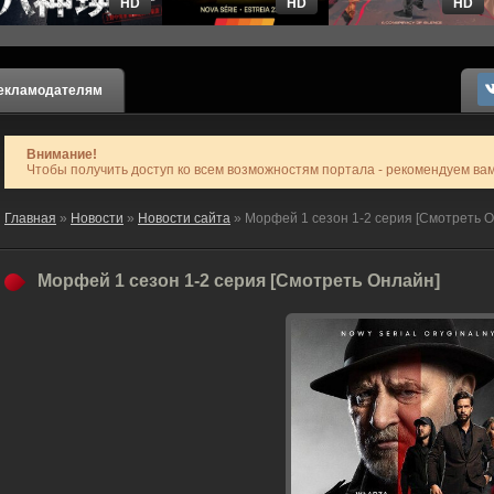
HD
HD
HD
екламодателям
Внимание!
Чтобы получить доступ ко всем возможностям портала - рекомендуем ва
Главная
»
Новости
»
Новости сайта
» Морфей 1 сезон 1-2 серия [Смотреть 
Морфей 1 сезон 1-2 серия [Смотреть Онлайн]