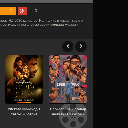
ошем HD 1080 качестве. Напишите в комментариях
нас вы можете остальные серии сериала Новости
Рискованный ход 1
Нарковойна: Заговор
В изоляции 13 сезон
сезон 5-6 серия
молчания 1 сезон 2
серия [Смотреть
[Смотреть Онлайн]
серия [Смотреть
Онлайн]
Онлайн]