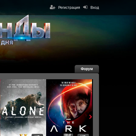
Регистрация
Вход
Форум