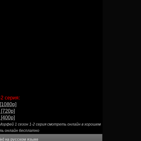
2 серия:
[1080p]
 [720p]
 [400p]
Морфей 1 сезон 1-2 серия смотреть онлайн в хорошем
еть онлайн бесплатно
н] на русском языке