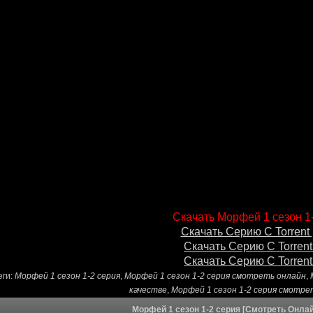
Скачать Морфей 1 сезон 1-
Скачать Серию С Torrent 
Скачать Серию С Torrent
Скачать Серию С Torrent
еги:
Морфей 1 сезон 1-2 серия
,
Морфей 1 сезон 1-2 серия смотреть онлайн
,
качестве
,
Морфей 1 сезон 1-2 серия смотр
Морфей 1 сезон 1-2 серия [Смотреть Онлай