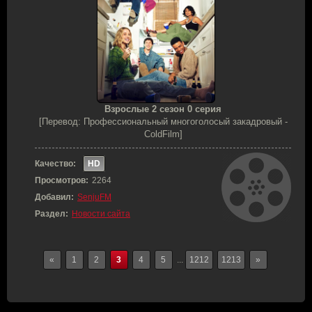
Взрослые 2 сезон 0 серия
[Перевод: Профессиональный многоголосый закадровый -
ColdFilm]
Качество:
HD
Просмотров:
2264
Добавил:
SenjuFM
Раздел:
Новости сайта
«
1
2
3
4
5
...
1212
1213
»