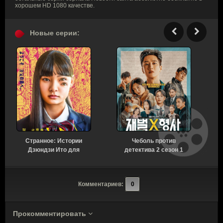
хорошем HD 1080 качестве.
Новые серии:
Странное: Истории
Чеболь против
Н
Дзюндзи Ито для
детектива 2 сезон 1
бессонных ночей 1
серия [Смотреть
сезон 6 серия [Смотреть
Онлайн]
Онлайн]
Комментариев:
0
Прокомментировать