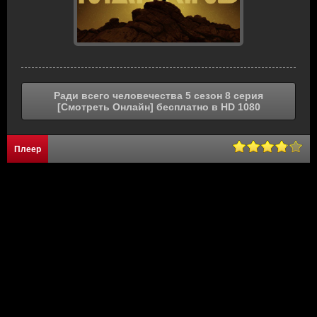
Ради всего человечества 5 сезон 8 серия
[Смотреть Онлайн] бесплатно в HD 1080
Плеер