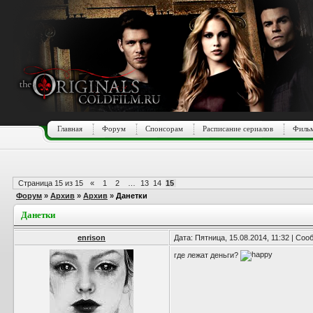
Главная
Форум
Спонсорам
Расписание сериалов
Фильм
Страница
15
из
15
«
1
2
…
13
14
15
Форум
»
Архив
»
Архив
»
Данетки
Данетки
enrison
Дата: Пятница, 15.08.2014, 11:32 | Со
где лежат деньги?