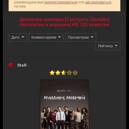
рекомендуем вам
зарегистрироваться
или
авторизоваться
на нем.
Дневники вампира [Смотреть Онлайн]
бесплатно в хорошем HD 720 качестве
Дате
Комментариям
Просмотрам
Рейтингу
StaЯ