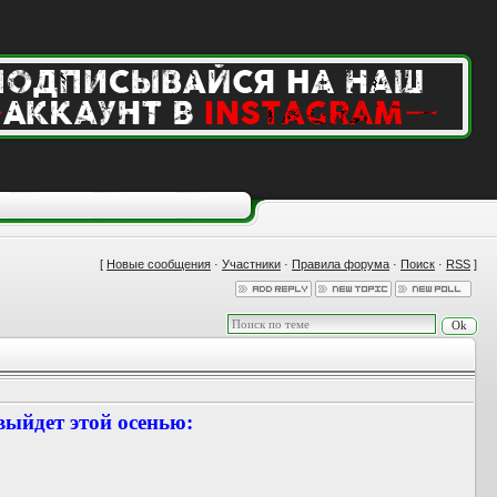
[
Новые сообщения
·
Участники
·
Правила форума
·
Поиск
·
RSS
]
ыйдет этой осенью: