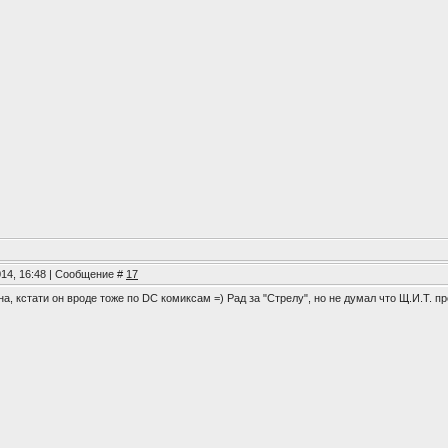
014, 16:48 | Сообщение #
17
, кстати он вроде тоже по DC комиксам =) Рад за "Стрелу", но не думал что Щ.И.Т. п