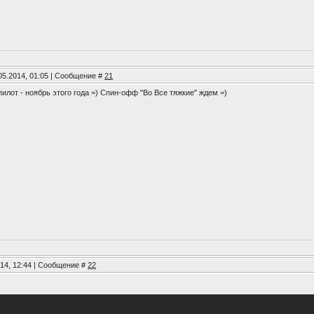
05.2014, 01:05 | Сообщение #
21
илот - ноябрь этого года =) Спин-офф "Во Все тяжкие" ждем =)
014, 12:44 | Сообщение #
22