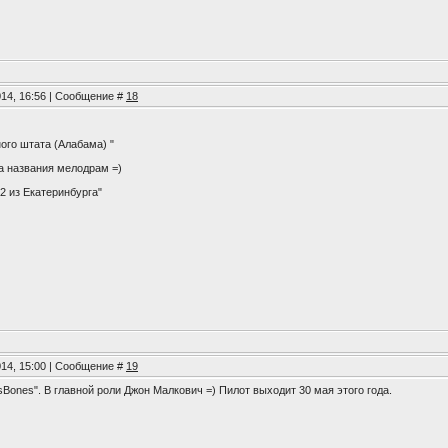
014, 16:56 | Сообщение #
18
ого штата (Алабама) "
а названия мелодрам =)
12 из Екатеринбурга"
014, 15:00 | Сообщение #
19
Bones". В главной роли Джон Малкович =) Пилот выходит 30 мая этого года.