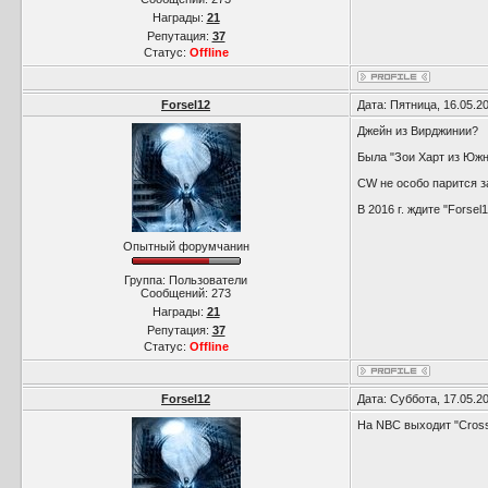
Награды:
21
Репутация:
37
Статус:
Offline
Forsel12
Дата: Пятница, 16.05.2
Джейн из Вирджинии?
Была "Зои Харт из Южн
CW не особо парится з
В 2016 г. ждите "Forsel
Опытный форумчанин
Группа: Пользователи
Сообщений:
273
Награды:
21
Репутация:
37
Статус:
Offline
Forsel12
Дата: Суббота, 17.05.2
На NBC выходит "Cross