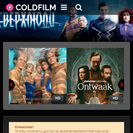
HD
HD
Внимание!
Чтобы получить доступ ко всем возможностям портала -