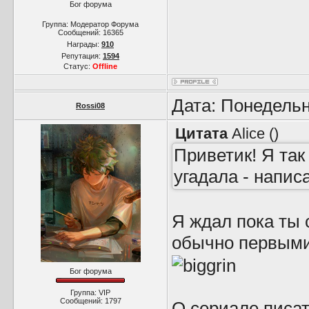
Бог форума
Группа: Модератор Форума
Сообщений:
16365
Награды:
910
Репутация:
1594
Статус:
Offline
Дата: Понедельн
Rossi08
Цитата
Alice
(
)
Приветик! Я та
угадала - написа
Я ждал пока ты 
обычно первыми 
Бог форума
Группа: VIP
Сообщений:
1797
О сериале писат