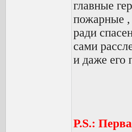
главные ге
пожарные ,
ради спасе
сами рассл
и даже его 
P.S.: Перв