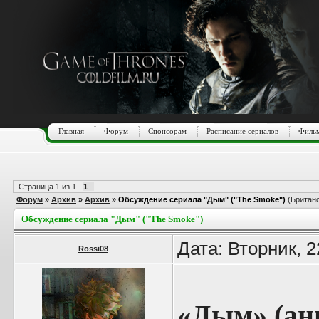
Главная
Форум
Спонсорам
Расписание сериалов
Фильм
Страница
1
из
1
1
Форум
»
Архив
»
Архив
»
Обсуждение сериала "Дым" ("The Smoke")
(Британ
Обсуждение сериала "Дым" ("The Smoke")
Дата: Вторник, 
Rossi08
«Дым» (ан