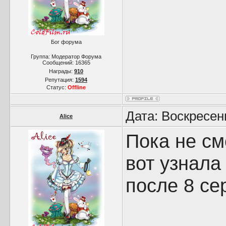
Бог форума
Группа: Модератор Форума
Сообщений:
16365
Награды:
910
Репутация:
1594
Статус:
Offline
Дата: Воскресен
Alice
Пока не см
вот узнала
после 8 се