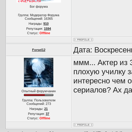
Бог форума
Группа: Модератор Форума
Сообщений:
16365
Награды:
910
Репутация:
1594
Статус:
Offline
Дата: Воскресен
Forsel12
ммм... Актер из
плохую училку з
интересно чем 
сериалов? Ах д
Опытный форумчанин
Группа: Пользователи
Сообщений:
273
Награды:
21
Репутация:
37
Статус:
Offline