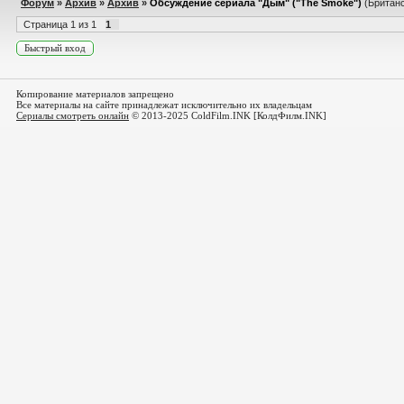
Форум
»
Архив
»
Архив
»
Обсуждение сериала "Дым" ("The Smoke")
(Британ
Страница
1
из
1
1
Копирование материалов запрещено
Все материалы на сайте принадлежат исключительно их владельцам
Сериалы смотреть онлайн
© 2013-2025 ColdFilm.INK [КолдФилм.INK]