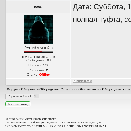
Дата: Суббота, 
ISA87
полная туфта, с
Лучший друг сайта
Группа: Пользователи
Сообщений:
198
Награды:
107
Репутация:
2
Статус:
Offline
Форум
»
Общение
»
Обсуждение Сериалов
»
Фантастика
»
Обсуждение сери
Страница
1
из
1
1
Копирование материалов запрещено
Все материалы на сайте принадлежат исключительно их владельцам
Сериалы смотреть онлайн
© 2013-2025 ColdFilm.INK [КолдФилм.INK]