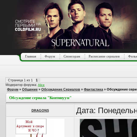
Главная
Форум
Спонсорам
Расписание сериалов
Фильм
Страница
1
из
1
1
Модератор форума:
Alice
Форум
»
Общение
»
Обсуждение Сериалов
»
Фантастика
»
Обсуждение сери
Обсуждение сериала "Континуум"
Дата: Понедельн
DRAGONS